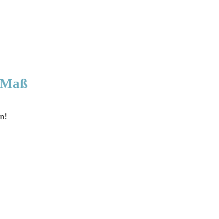
 Maß
en!