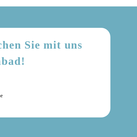
chen Sie mit uns
mbad!
de