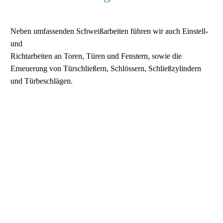
Neben umfassenden Schweißarbeiten führen wir auch Einstell-
und
Richtarbeiten an Toren, Türen und Fenstern, sowie die
Erneuerung von Türschließern, Schlössern, Schließzylindern
und Türbeschlägen.
Vordächer
aus feuerverzinktem Stahl, pulverbeschichtet oder aus
Edelstahl für Ihren Hauseingang